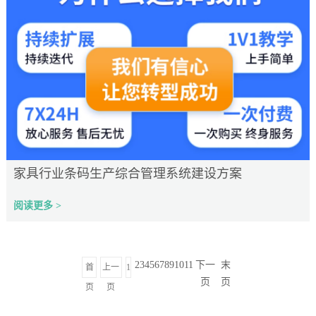
家具行业条码生产综合管理系统建设方案
阅读更多 >
2
3
4
5
6
7
8
9
10
11
下一
末
首
上一
1
页
页
页
页